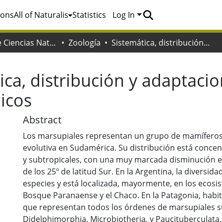
ions
All of Naturalis
Statistics
Log In
Facultad de Ciencias Naturales y Museo
Zoología
Sistemática, distribución y adaptaciones de los marsupiales patagónicos
ica, distribución y adaptacio
icos
Abstract
Los marsupiales representan un grupo de mamíferos 
evolutiva en Sudamérica. Su distribución está concen
y subtropicales, con una muy marcada disminución en
de los 25º de latitud Sur. En la Argentina, la diversi
especies y está localizada, mayormente, en los ecosis
Bosque Paranaense y el Chaco. En la Patagonia, habi
que representan todos los órdenes de marsupiales s
Didelphimorphia, Microbiotheria, y Paucituberculata.