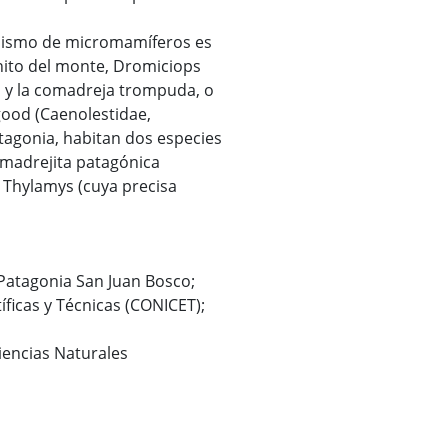
mismo de micromamíferos es
nito del monte, Dromiciops
, y la comadreja trompuda, o
ood (Caenolestidae,
atagonia, habitan dos especies
omadrejita patagónica
 Thylamys (cuya precisa
a Patagonia San Juan Bosco;
íficas y Técnicas (CONICET);
iencias Naturales