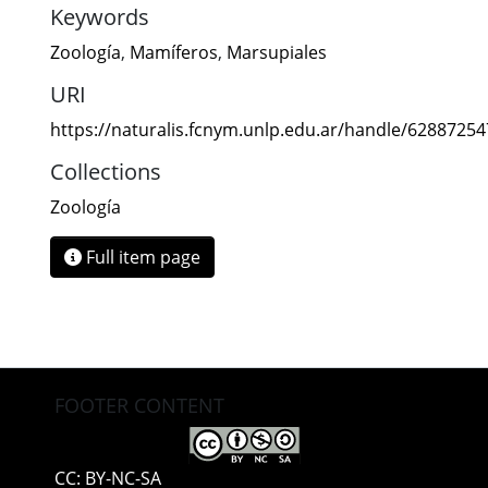
Keywords
Zoología
,
Mamíferos
,
Marsupiales
URI
https://naturalis.fcnym.unlp.edu.ar/handle/6288725
Collections
Zoología
Full item page
FOOTER CONTENT
CC: BY-NC-SA