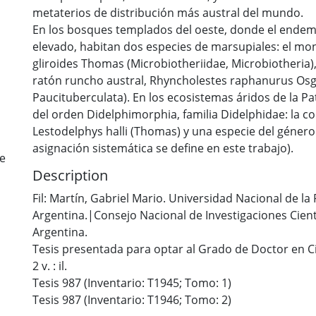
metaterios de distribución más austral del mundo.
En los bosques templados del oeste, donde el ende
elevado, habitan dos especies de marsupiales: el mo
gliroides Thomas (Microbiotheriidae, Microbiotheria)
ratón runcho austral, Rhyncholestes raphanurus Osg
Paucituberculata). En los ecosistemas áridos de la P
del orden Didelphimorphia, familia Didelphidae: la c
Lestodelphys halli (Thomas) y una especie del género
asignación sistemática se define en este trabajo).
de
Description
Fil: Martín, Gabriel Mario. Universidad Nacional de l
Argentina.|Consejo Nacional de Investigaciones Cient
Argentina.
Tesis presentada para optar al Grado de Doctor en C
2 v. : il.
Tesis 987 (Inventario: T1945; Tomo: 1)
Tesis 987 (Inventario: T1946; Tomo: 2)