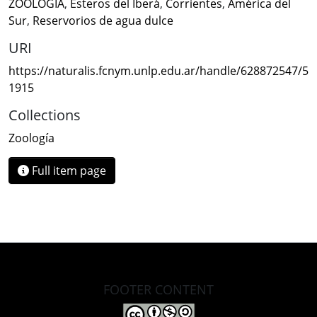
ZOOLOGIA
,
Esteros del Iberá
,
Corrientes
,
América del
Sur
,
Reservorios de agua dulce
URI
https://naturalis.fcnym.unlp.edu.ar/handle/628872547/5
1915
Collections
Zoología
Full item page
FOOTER CONTENT