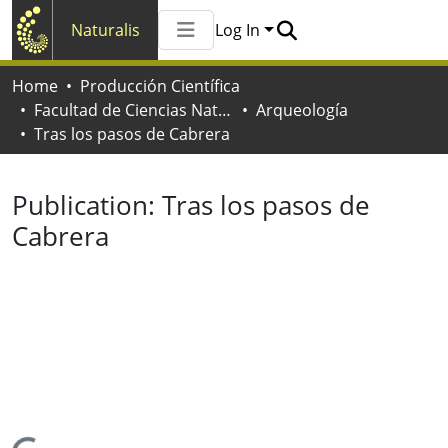
Naturalis
Log In
Communities & Collections
Home
Producción Científica
All of Naturalis
Facultad de Ciencias Naturales y Museo
Arqueología
Statistics
Tras los pasos de Cabrera
Publication:
Tras los pasos de
Cabrera