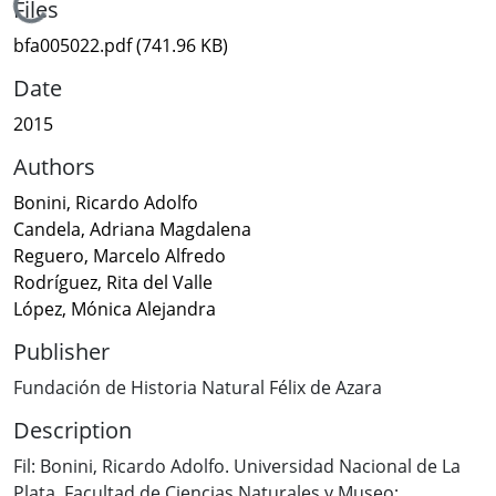
Loading...
Files
bfa005022.pdf
(741.96 KB)
Date
2015
Authors
Bonini, Ricardo Adolfo
Candela, Adriana Magdalena
Reguero, Marcelo Alfredo
Rodríguez, Rita del Valle
López, Mónica Alejandra
Publisher
Fundación de Historia Natural Félix de Azara
Description
Fil: Bonini, Ricardo Adolfo. Universidad Nacional de La
Plata. Facultad de Ciencias Naturales y Museo;