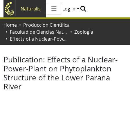
Naturalis
Log In
Communities & Collections
Home
Producción Científica
All of Naturalis
Facultad de Ciencias Naturales y Museo
Zoología
Statistics
Effects of a Nuclear-Power-Plant on Phytoplankton Structure of the Lower Parana River
Publication:
Effects of a Nuclear-
Power-Plant on Phytoplankton
Structure of the Lower Parana
River