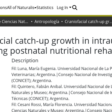
ions
All of Naturalis
Statistics
Log In
Facultad de Ciencias Naturales y Museo
Antropología
Craniofacial catch-up growth in intrauterine growth retarded rats following postnatal 
cial catch-up growth in intr
ng postnatal nutritional reha
Description
Fil: Luna, María Eugenia. Universidad Nacional de La P
Veterinarias; Argentina.|Consejo Nacional de Investig
(CONICET); Argentina.
Fil: Quintero, Fabián Anibal. Universidad Nacional de 
Naturales y Museo; Argentina.|Consejo Nacional de In
Técnicas (CONICET); Argentina.
Fil: Cesani Rossi, María Florencia. Universidad Naciona
Ciencias Naturales y Museo; Argentina.|Consejo Naci