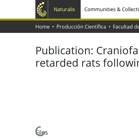
Naturalis
Communities & Collect
Home
Producción Científica
Publication:
Craniofa
retarded rats followi
Loading...
Files