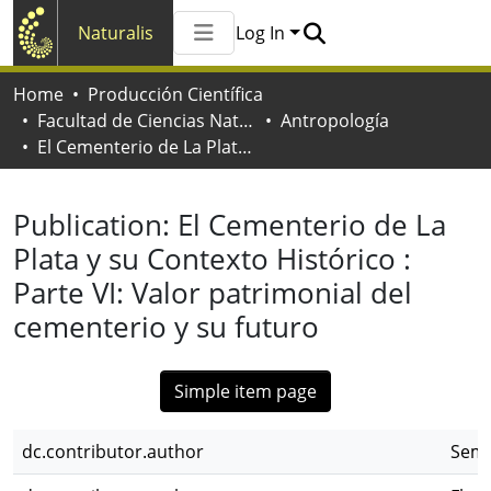
Naturalis
Log In
Communities & Collections
Home
Producción Científica
All of Naturalis
Facultad de Ciencias Naturales y Museo
Antropología
Statistics
El Cementerio de La Plata y su Contexto Histórico : Parte VI: Valor patrimonial del cementerio y su futuro
Publication:
El Cementerio de La
Plata y su Contexto Histórico :
Parte VI: Valor patrimonial del
cementerio y su futuro
Simple item page
dc.contributor.author
Semp