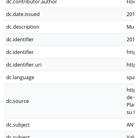
dc.contributor.author
Flore
dc.date.issued
2011
dc.description
Muse
dc.identifier
2012
dc.identifier
http
dc.identifier.uri
http
dc.language
spa
http
de G
dc.source
Plata
su fu
dc.subject
ANT
dc.subject
Valo