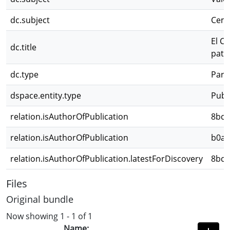
dc.subject
Ceme
El Ce
dc.title
patr
dc.type
Parte
dspace.entity.type
Publ
relation.isAuthorOfPublication
8bcd
relation.isAuthorOfPublication
b0aa
relation.isAuthorOfPublication.latestForDiscovery
8bcd
Files
Original bundle
Now showing
1 - 1 of 1
Name: