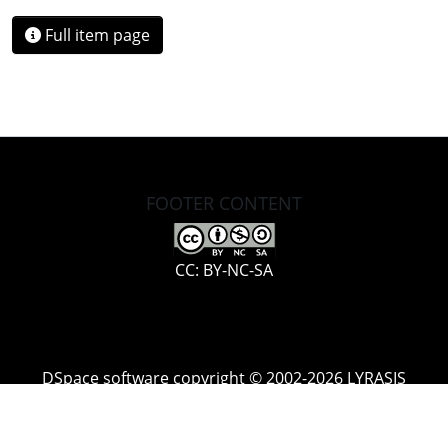
Full item page
FOOTER CONTENT
CC: BY-NC-SA
DSpace software
copyright © 2002-2026
LYRASIS
Cookie
Accessibility
Privacy
End User
Send
settings
settings
policy
Agreement
Feedback