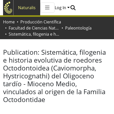
Naturalis
Log In
Communities & Collections
Home
Producción Científica
All of Naturalis
Facultad de Ciencias Naturales y Museo
Paleontología
Statistics
Sistemática, filogenia e historia evolutiva de roedores Octodontoidea (Caviomorpha, Hystricognathi) del Oligoceno tardío - Mioceno Medio, vinculados al origen de la Familia Octodontidae
Publication:
Sistemática, filogenia
e historia evolutiva de roedores
Octodontoidea (Caviomorpha,
Hystricognathi) del Oligoceno
tardío - Mioceno Medio,
vinculados al origen de la Familia
Octodontidae