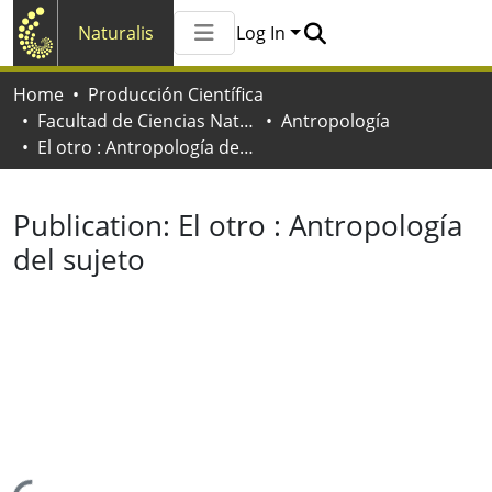
Naturalis
Log In
Communities & Collections
Home
Producción Científica
All of Naturalis
Facultad de Ciencias Naturales y Museo
Antropología
Statistics
El otro : Antropología del sujeto
Publication:
El otro : Antropología
del sujeto