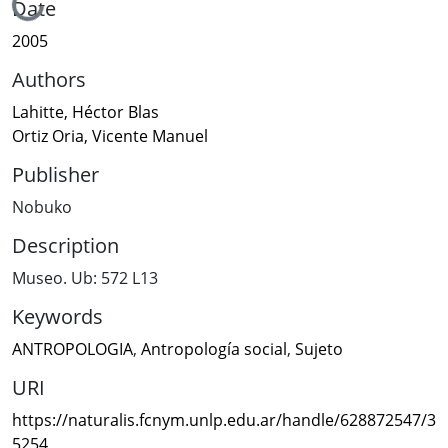
Loading...
Date
2005
Authors
Lahitte, Héctor Blas
Ortiz Oria, Vicente Manuel
Publisher
Nobuko
Description
Museo. Ub: 572 L13
Keywords
ANTROPOLOGIA
,
Antropología social
,
Sujeto
URI
https://naturalis.fcnym.unlp.edu.ar/handle/628872547/3
5254