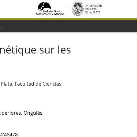
hologie phylogénétique sur les molares supérieures des ongulés
étique sur les
Plata. Facultad de Ciencias
uperiores
,
Ongulés
47/48478