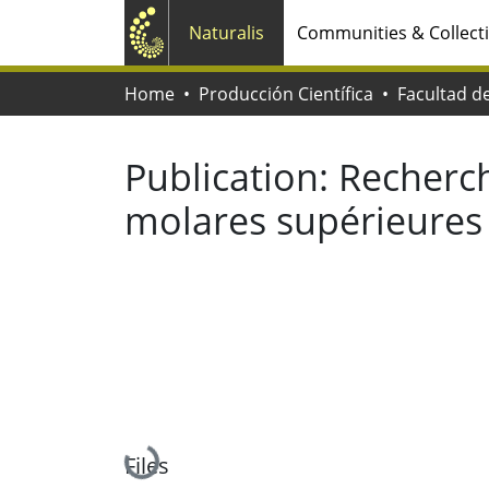
Naturalis
Communities & Collect
Home
Producción Científica
Publication:
Recherch
molares supérieures
Loading...
Files