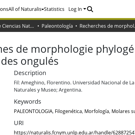
ions
All of Naturalis
Statistics
Log In
Facultad de Ciencias Naturales y Museo
Paleontología
Recherches de morp
es de morphologie phylogén
 des ongulés
Description
Fil: Ameghino, Florentino. Universidad Nacional de La 
Naturales y Museo; Argentina.
Keywords
PALEONTOLOGIA
,
Filogenética
,
Morfología
,
Molares s
URI
https://naturalis.fcnym.unlp.edu.ar/handle/6288725