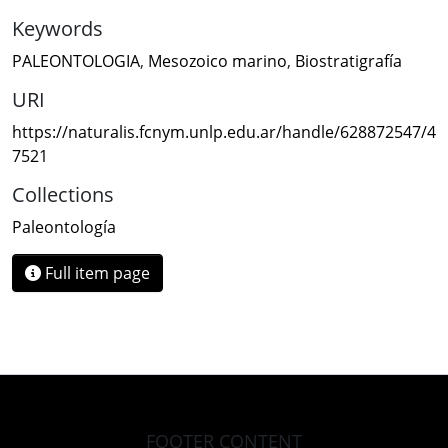
Keywords
PALEONTOLOGIA
,
Mesozoico marino
,
Biostratigrafía
URI
https://naturalis.fcnym.unlp.edu.ar/handle/628872547/4
7521
Collections
Paleontología
Full item page
FOOTER CONTENT