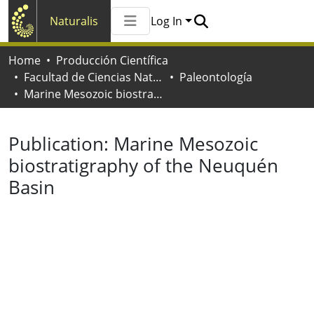
Naturalis
Log In
Communities & Collections
Home
Producción Científica
All of Naturalis
Facultad de Ciencias Naturales y Museo
Paleontología
Statistics
Marine Mesozoic biostratigraphy of the Neuquén Basin
Publication:
Marine Mesozoic
biostratigraphy of the Neuquén
Basin