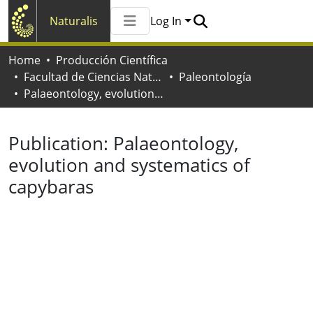
Naturalis
Log In
Communities & Collections
Home
Producción Científica
All of Naturalis
Facultad de Ciencias Naturales y Museo
Paleontología
Statistics
Palaeontology, evolution and systematics of capybaras
Publication:
Palaeontology,
evolution and systematics of
capybaras