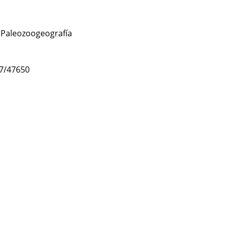
,
Paleozoogeografía
47/47650