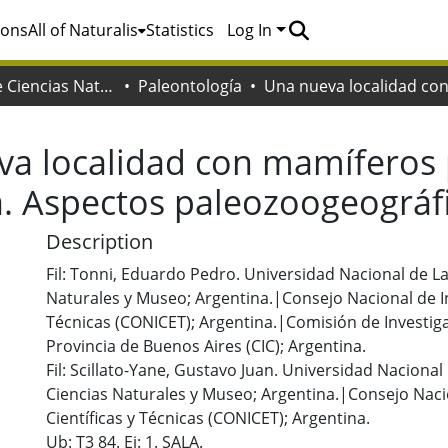
ions
All of Naturalis
Statistics
Log In
Facultad de Ciencias Naturales y Museo
Paleontología
a localidad con mamíferos p
a. Aspectos paleozoogeográf
Description
Fil: Tonni, Eduardo Pedro. Universidad Nacional de La
Naturales y Museo; Argentina.|Consejo Nacional de In
Técnicas (CONICET); Argentina.|Comisión de Investigac
Provincia de Buenos Aires (CIC); Argentina.
Fil: Scillato-Yane, Gustavo Juan. Universidad Nacional
Ciencias Naturales y Museo; Argentina.|Consejo Naci
Científicas y Técnicas (CONICET); Argentina.
Ub: T3 84. Ej: 1. SALA.