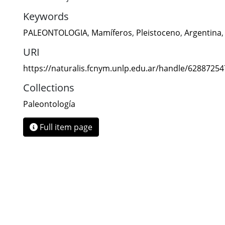
Keywords
PALEONTOLOGIA
,
Mamíferos
,
Pleistoceno
,
Argentina
URI
https://naturalis.fcnym.unlp.edu.ar/handle/6288725
Collections
Paleontología
Full item page