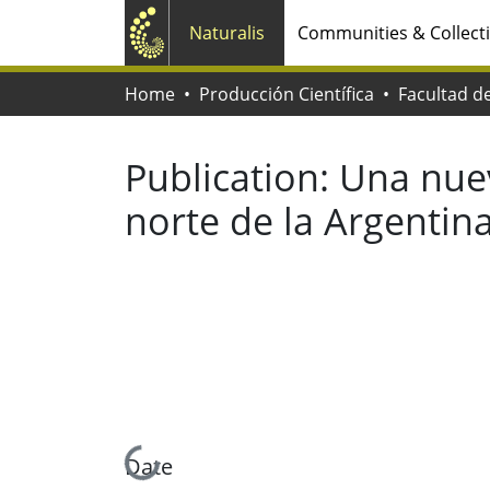
Naturalis
Communities & Collect
Home
Producción Científica
Publication:
Una nuev
norte de la Argentin
Loading...
Date