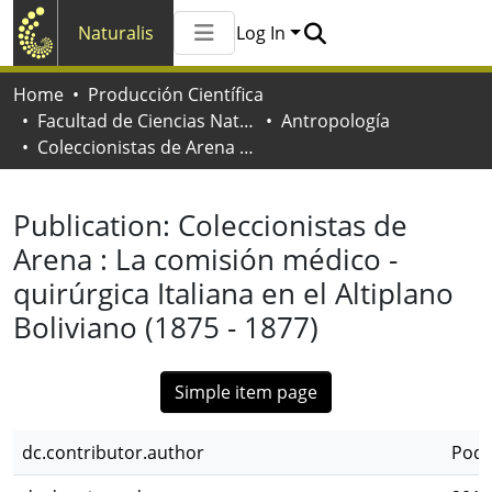
Naturalis
Log In
Communities & Collections
Home
Producción Científica
All of Naturalis
Facultad de Ciencias Naturales y Museo
Antropología
Statistics
Coleccionistas de Arena : La comisión médico - quirúrgica Italiana en el Altiplano Boliviano (1875 - 1877)
Publication:
Coleccionistas de
Arena : La comisión médico -
quirúrgica Italiana en el Altiplano
Boliviano (1875 - 1877)
Simple item page
dc.contributor.author
Podg