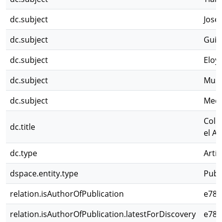
dc.subject
José
dc.subject
Guid
dc.subject
Eloy
dc.subject
Muse
dc.subject
Medi
Cole
dc.title
el Al
dc.type
Artíc
dspace.entity.type
Publ
relation.isAuthorOfPublication
e78b
relation.isAuthorOfPublication.latestForDiscovery
e78b