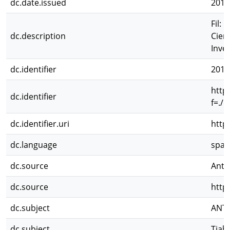
dc.date.issued
2010
Fil: 
dc.description
Cien
Inves
dc.identifier
2011
http
dc.identifier
f=./
dc.identifier.uri
http
dc.language
spa
dc.source
Anti
dc.source
http
dc.subject
ANT
dc.subject
Tiah