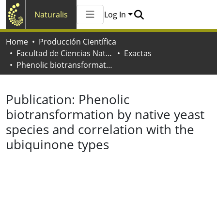
Naturalis
Log In
Communities & Collections
Home
Producción Científica
All of Naturalis
Facultad de Ciencias Naturales y Museo
Exactas
Statistics
Phenolic biotransformation by native yeast species and correlation with the ubiquinone types
Publication:
Phenolic
biotransformation by native yeast
species and correlation with the
ubiquinone types