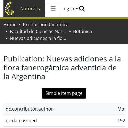
Naturalis
Log In
Communities & Collections
Home
Producción Científica
All of Naturalis
Facultad de Ciencias Naturales y Museo
Botánica
Statistics
Nuevas adiciones a la flora fanerogámica adventicia de la Argentina
Publication:
Nuevas adiciones a la
flora fanerogámica adventicia de
la Argentina
Simple item page
dc.contributor.author
Molf
dc.date.issued
1928