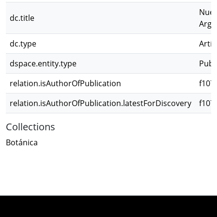
Nuev
dc.title
Arge
dc.type
Artíc
dspace.entity.type
Publ
relation.isAuthorOfPublication
f107
relation.isAuthorOfPublication.latestForDiscovery
f107
Collections
Botánica