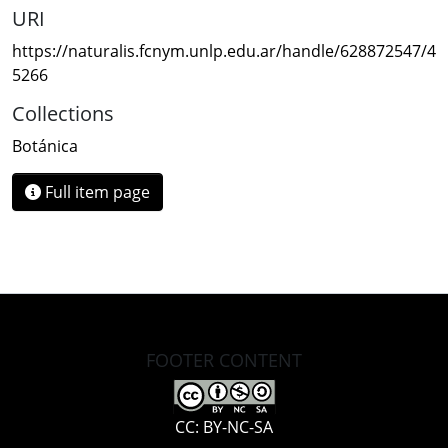
URI
https://naturalis.fcnym.unlp.edu.ar/handle/628872547/4
5266
Collections
Botánica
Full item page
FOOTER CONTENT
CC: BY-NC-SA