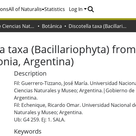
ions
All of Naturalis
Statistics
Log In
Facultad de Ciencias Naturales y Museo
Botánica
Discotella taxa (Bacillariophyta) from the Río Limay basin (northwestern Patagonia, Argentina)
la taxa (Bacillariophyta) fro
nia, Argentina)
Description
Fil: Guerrero-Tizzano, José María. Universidad Naciona
Ciencias Naturales y Museo; Argentina.|Gobierno de l
Argentina.
Fil: Echenique, Ricardo Omar. Universidad Nacional de
Naturales y Museo; Argentina.
Ub: G4 259. Ej: 1. SALA.
Keywords