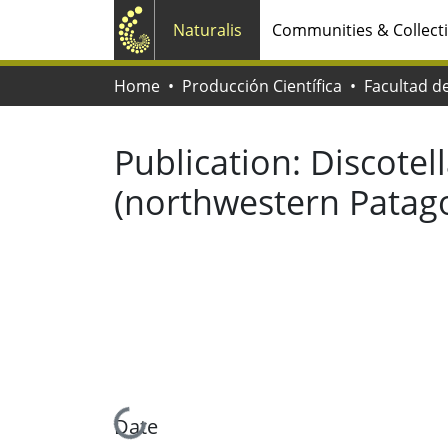
Naturalis
Communities & Collect
Home
Producción Científica
Publication:
Discotel
(northwestern Patago
Loading...
Date