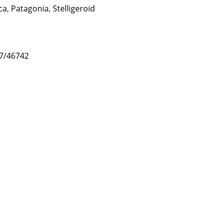
ica
,
Patagonia
,
Stelligeroid
47/46742