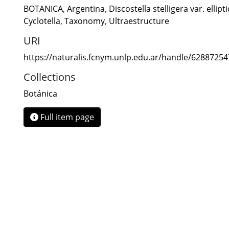
BOTANICA
,
Argentina
,
Discostella stelligera var. ellipt
Cyclotella
,
Taxonomy
,
Ultraestructure
URI
https://naturalis.fcnym.unlp.edu.ar/handle/6288725
Collections
Botánica
Full item page