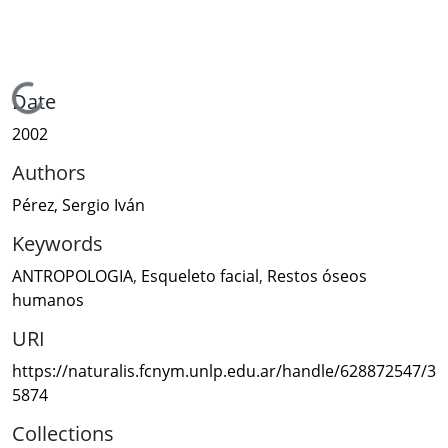
Loading...
Date
2002
Authors
Pérez, Sergio Iván
Keywords
ANTROPOLOGIA
,
Esqueleto facial
,
Restos óseos
humanos
URI
https://naturalis.fcnym.unlp.edu.ar/handle/628872547/3
5874
Collections