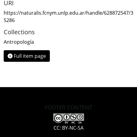
URI
https://naturalis.fcnym.unlp.edu.ar/handle/628872547/3
5286
Collections
Antropología
Full item page
FOOTER CONTENT
CC: BY-NC-SA