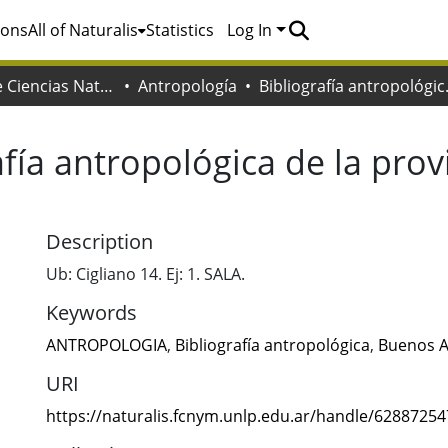
ions
All of Naturalis
Statistics
Log In
Facultad de Ciencias Naturales y Museo
Antropología
Bibliografía 
afía antropológica de la pro
Description
Ub: Cigliano 14. Ej: 1. SALA.
Keywords
ANTROPOLOGIA
,
Bibliografía antropológica
,
Buenos A
URI
https://naturalis.fcnym.unlp.edu.ar/handle/6288725