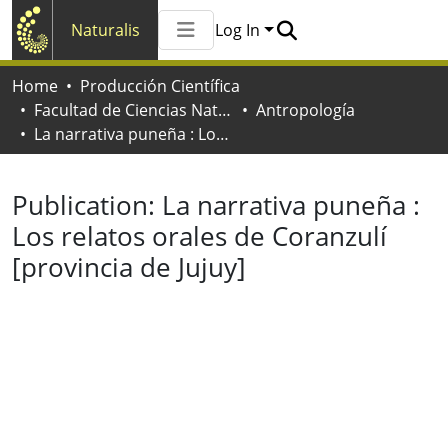
Naturalis
Log In
Communities & Collections
Home
Producción Científica
All of Naturalis
Facultad de Ciencias Naturales y Museo
Antropología
Statistics
La narrativa puneña : Los relatos orales de Coranzulí [provincia de Jujuy]
Publication:
La narrativa puneña :
Los relatos orales de Coranzulí
[provincia de Jujuy]