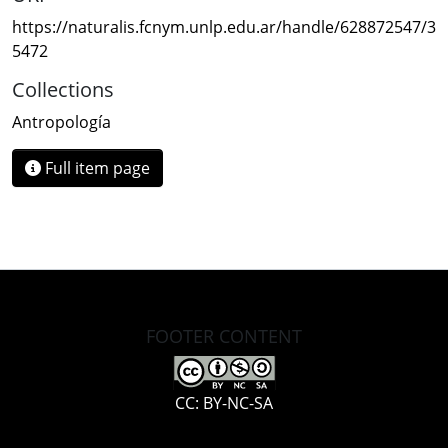
https://naturalis.fcnym.unlp.edu.ar/handle/628872547/3
5472
Collections
Antropología
Full item page
FOOTER CONTENT
CC: BY-NC-SA