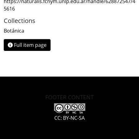
https://naturalis.fcnym.unlp.edu.ar/handle/628872547/4
5616
Collections
Botánica
Full item page
FOOTER CONTENT
CC: BY-NC-SA