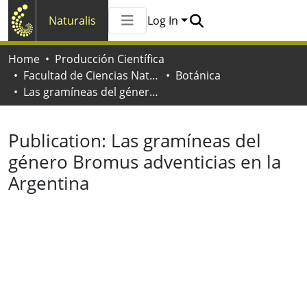
Naturalis
Log In
Communities & Collections
Home
Producción Científica
All of Naturalis
Facultad de Ciencias Naturales y Museo
Botánica
Statistics
Las gramíneas del género Bromus adventicias en la Argentina
Publication:
Las gramíneas del
género Bromus adventicias en la
Argentina