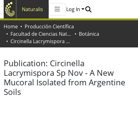
Naturalis
Log In
Communities & Collections
Home
Producción Científica
All of Naturalis
Facultad de Ciencias Naturales y Museo
Botánica
Statistics
Circinella Lacrymispora Sp Nov - A New Mucoral Isolated from Argentine Soils
Publication:
Circinella
Lacrymispora Sp Nov - A New
Mucoral Isolated from Argentine
Soils