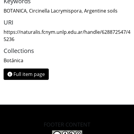
Keywords
BOTANICA
,
Circinella Lacrymispora
,
Argentine soils
URI
https://naturalis.fcnym.unlp.edu.ar/handle/628872547/4
5236
Collections
Botánica
Full item page
FOOTER CONTENT