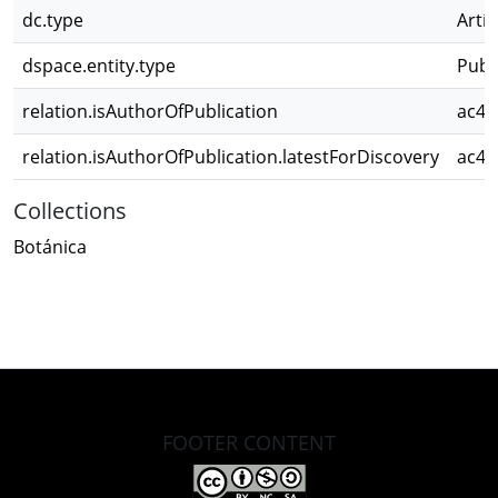
dc.type
Artíc
dspace.entity.type
Publ
relation.isAuthorOfPublication
ac4d
relation.isAuthorOfPublication.latestForDiscovery
ac4d
Collections
Botánica
FOOTER CONTENT