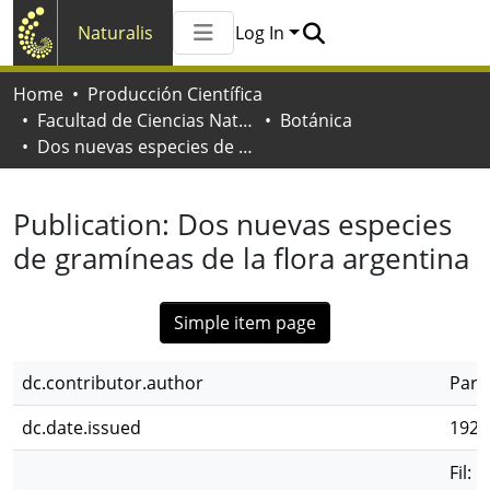
Naturalis
Log In
Communities & Collections
Home
Producción Científica
All of Naturalis
Facultad de Ciencias Naturales y Museo
Botánica
Statistics
Dos nuevas especies de gramíneas de la flora argentina
Publication:
Dos nuevas especies
de gramíneas de la flora argentina
Simple item page
dc.contributor.author
Paro
dc.date.issued
1925
Fil: