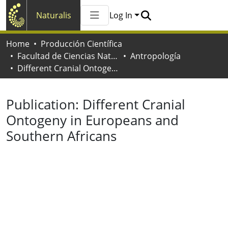
Naturalis
Log In
Communities & Collections
Home
Producción Científica
All of Naturalis
Facultad de Ciencias Naturales y Museo
Antropología
Statistics
Different Cranial Ontogeny in Europeans and Southern Africans
Publication:
Different Cranial
Ontogeny in Europeans and
Southern Africans