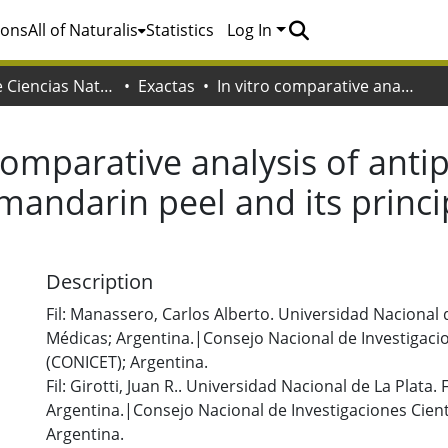
ions
All of Naturalis
Statistics
Log In
Facultad de Ciencias Naturales y Museo
Exactas
In vitro comparative analysis of antiproliferative activity of essential oil from mandarin peel and its principal component limonene
comparative analysis of antipr
m mandarin peel and its prin
Description
Fil: Manassero, Carlos Alberto. Universidad Nacional d
Médicas; Argentina.|Consejo Nacional de Investigacio
(CONICET); Argentina.
Fil: Girotti, Juan R.. Universidad Nacional de La Plata
Argentina.|Consejo Nacional de Investigaciones Cient
Argentina.