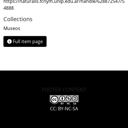
https://naturalis.fcnym.unlp.edu.ar/handle/628872547/5
4888
Collections
Museos
Full item page
FOOTER CONTENT
CC: BY-NC-SA