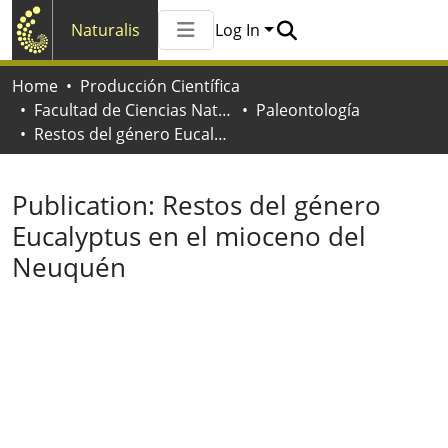
Naturalis
Log In
Communities & Collections
Home
Producción Científica
All of Naturalis
Facultad de Ciencias Naturales y Museo
Paleontología
Statistics
Restos del género Eucalyptus en el mioceno del Neuquén
Publication:
Restos del género
Eucalyptus en el mioceno del
Neuquén