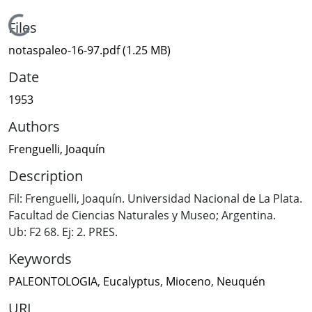
Loading...
Files
notaspaleo-16-97.pdf
(1.25 MB)
Date
1953
Authors
Frenguelli, Joaquín
Description
Fil: Frenguelli, Joaquín. Universidad Nacional de La Plata.
Facultad de Ciencias Naturales y Museo; Argentina.
Ub: F2 68. Ej: 2. PRES.
Keywords
PALEONTOLOGIA
,
Eucalyptus
,
Mioceno
,
Neuquén
URI