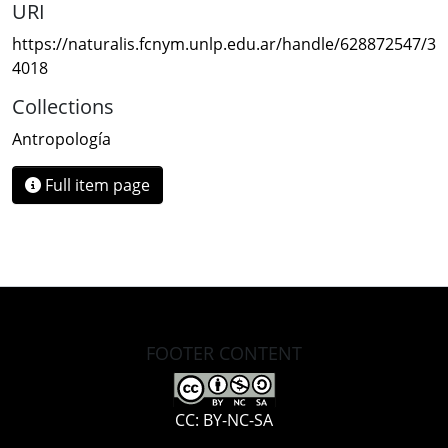
URI
https://naturalis.fcnym.unlp.edu.ar/handle/628872547/3
4018
Collections
Antropología
Full item page
FOOTER CONTENT
CC: BY-NC-SA