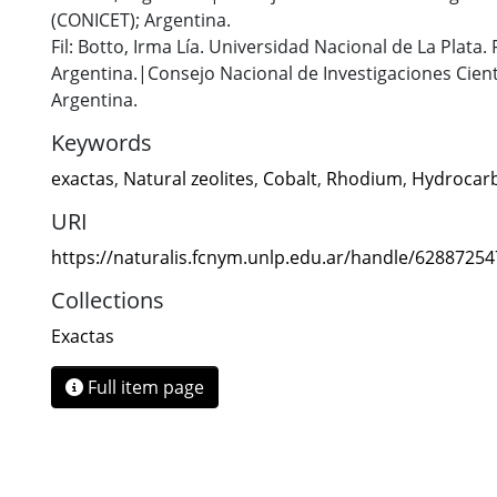
(CONICET); Argentina.
Fil: Botto, Irma Lía. Universidad Nacional de La Plata.
Argentina.|Consejo Nacional de Investigaciones Cient
Argentina.
Keywords
exactas
,
Natural zeolites
,
Cobalt
,
Rhodium
,
Hydrocar
URI
https://naturalis.fcnym.unlp.edu.ar/handle/6288725
Collections
Exactas
Full item page