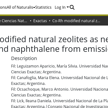
ions
All of Naturalis
Statistics
Log In
Facultad de Ciencias Naturales y Museo
Exactas
Co-Rh modified natural zeolites as new catalytic materials to oxidize propane and naphthalene from emission sources
dified natural zeolites as ne
and naphthalene from emiss
Description
Fil: Leguizamon Aparicio, María Silvia. Universidad Na
Ciencias Exactas; Argentina.
Fil: Canafoglia, Maria Elena. Universidad Nacional de 
Exactas; Argentina.
Fil: Ocsachoque, Marco Antonio. Universidad Nacional
Ciencias Exactas; Argentina.
Fil: Lick, Ileana Daniela. Universidad Nacional de La P
Exactas; Argentina.|Consejo Nacional de Investigacion