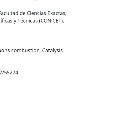
 Facultad de Ciencias Exactas;
íficas y Técnicas (CONICET);
bons combustion
,
Catalysis
47/55274