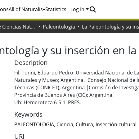
ions
All of Naturalis
Statistics
Log In
Facultad de Ciencias Naturales y Museo
Paleontología
ntología y su inserción en la
Description
Fil: Tonni, Eduardo Pedro. Universidad Nacional de La
Naturales y Museo; Argentina.|Consejo Nacional de In
Técnicas (CONICET); Argentina.|Comisión de Investigac
Provincia de Buenos Aires (CIC); Argentina.
Ub: Hemeroteca 6-5-1. PRES.
Keywords
PALEONTOLOGIA
,
Ciencia
,
Cultura
,
Inserción cultural
URI