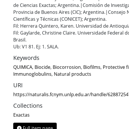
de Ciencias Exactas; Argentina.|Comisión de Investiga
Provincia de Buenos Aires (CIC); Argentina.|Consejo 
Científicas y Técnicas (CONICET); Argentina.
Fil: Herrera Quintero, Karen. Universidad de Antioqui
Fil: Gaylarde, Christine Claire. Universidade Federal 
Brasil.
Ub: V1 81. Ej: 1. SALA.
Keywords
QUIMICA
,
Biocide
,
Biocorrosion
,
Biofilms
,
Protective f
Immunoglobulins
,
Natural products
URI
https://naturalis.fcnym.unlp.edu.ar/handle/6288725
Collections
Exactas
Full item page