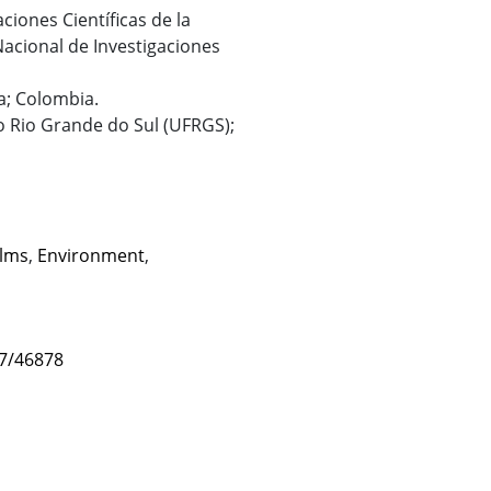
ciones Científicas de la
Nacional de Investigaciones
a; Colombia.
do Rio Grande do Sul (UFRGS);
ilms
,
Environment
,
47/46878