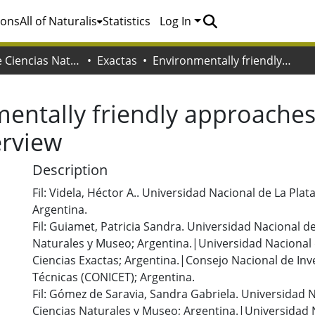
ions
All of Naturalis
Statistics
Log In
Facultad de Ciencias Naturales y Museo
Exactas
Environmentally friendly approaches to inhibit biocorrosion : an overview
entally friendly approaches 
erview
Description
Fil: Videla, Héctor A.. Universidad Nacional de La Plat
Argentina.
Fil: Guiamet, Patricia Sandra. Universidad Nacional de
Naturales y Museo; Argentina.|Universidad Nacional d
Ciencias Exactas; Argentina.|Consejo Nacional de Inve
Técnicas (CONICET); Argentina.
Fil: Gómez de Saravia, Sandra Gabriela. Universidad N
Ciencias Naturales y Museo; Argentina.|Universidad N