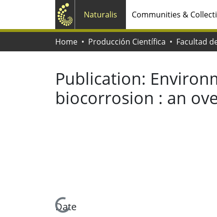
Naturalis
Communities & Collect
Home
Producción Científica
Publication:
Environm
biocorrosion : an ov
Loading...
Date