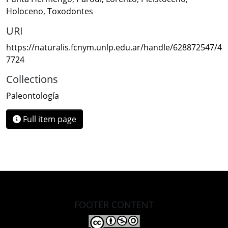
Holoceno
,
Toxodontes
URI
https://naturalis.fcnym.unlp.edu.ar/handle/628872547/4
7724
Collections
Paleontología
Full item page
FOOTER CONTENT