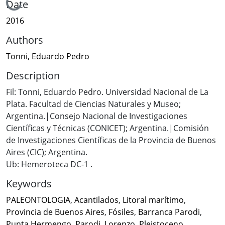
Loading...
Date
2016
Authors
Tonni, Eduardo Pedro
Description
Fil: Tonni, Eduardo Pedro. Universidad Nacional de La
Plata. Facultad de Ciencias Naturales y Museo;
Argentina.|Consejo Nacional de Investigaciones
Científicas y Técnicas (CONICET); Argentina.|Comisión
de Investigaciones Científicas de la Provincia de Buenos
Aires (CIC); Argentina.
Ub: Hemeroteca DC-1 .
Keywords
PALEONTOLOGIA
,
Acantilados
,
Litoral marítimo
,
Provincia de Buenos Aires
,
Fósiles
,
Barranca Parodi
,
Punta Hermengo
,
Parodi, Lorenzo
,
Pleistoceno
,