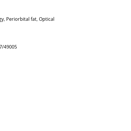
gy
,
Periorbital fat
,
Optical
47/49005