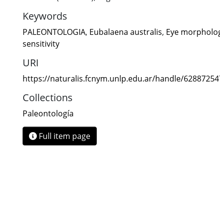
Keywords
PALEONTOLOGIA
,
Eubalaena australis
,
Eye morpholo
sensitivity
URI
https://naturalis.fcnym.unlp.edu.ar/handle/6288725
Collections
Paleontología
Full item page