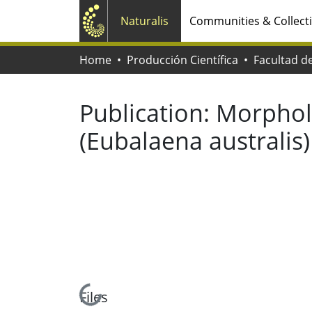
Naturalis
Communities & Collect
Home
Producción Científica
Publication:
Morpholo
(Eubalaena australis)
Loading...
Files