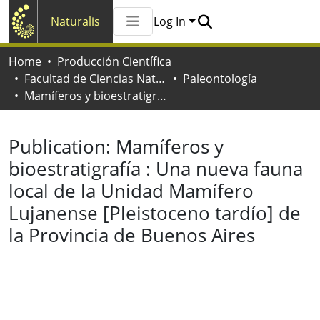
Naturalis
Log In
Communities & Collections
Home
Producción Científica
All of Naturalis
Facultad de Ciencias Naturales y Museo
Paleontología
Statistics
Mamíferos y bioestratigrafía : Una nueva fauna local de la Unidad Mamífero Lujanense [Pleistoceno tardío] de la Provincia de Buenos Aires
Publication:
Mamíferos y
bioestratigrafía : Una nueva fauna
local de la Unidad Mamífero
Lujanense [Pleistoceno tardío] de
la Provincia de Buenos Aires