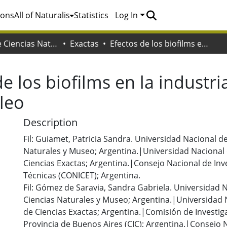
ions
All of Naturalis
Statistics
Log In
Facultad de Ciencias Naturales y Museo
Exactas
Efectos de los biofilms en la industria termoeléctrica y en la industria del petróleo
de los biofilms en la industri
óleo
Description
Fil: Guiamet, Patricia Sandra. Universidad Nacional de
Naturales y Museo; Argentina.|Universidad Nacional d
Ciencias Exactas; Argentina.|Consejo Nacional de Inve
Técnicas (CONICET); Argentina.
Fil: Gómez de Saravia, Sandra Gabriela. Universidad N
Ciencias Naturales y Museo; Argentina.|Universidad N
de Ciencias Exactas; Argentina.|Comisión de Investiga
Provincia de Buenos Aires (CIC); Argentina.|Consejo 