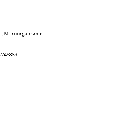
n
,
Microorganismos
47/46889