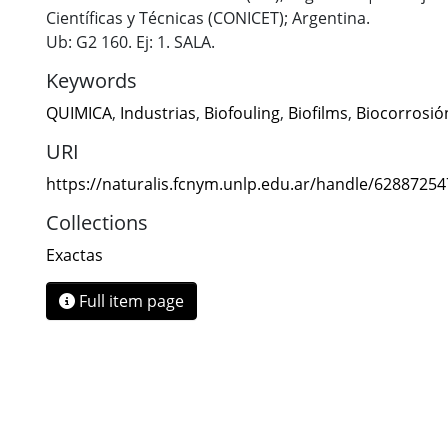
Científicas y Técnicas (CONICET); Argentina.
Ub: G2 160. Ej: 1. SALA.
Keywords
QUIMICA
,
Industrias
,
Biofouling
,
Biofilms
,
Biocorrosió
URI
https://naturalis.fcnym.unlp.edu.ar/handle/6288725
Collections
Exactas
Full item page