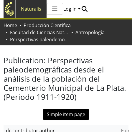
Naturalis
Log In
Communities & Collections
Home
Producción Científica
All of Naturalis
Facultad de Ciencias Naturales y Museo
Antropología
Statistics
Perspectivas paleodemográficas desde el análisis de la población del Cementerio Municipal de La Plata. (Periodo 1911-1920)
Publication:
Perspectivas
paleodemográficas desde el
análisis de la población del
Cementerio Municipal de La Plata.
(Periodo 1911-1920)
Simple item page
dc.contributor.author
Flore