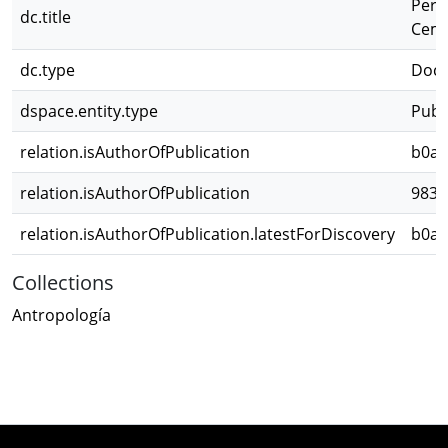
Pers
dc.title
Ceme
dc.type
Docu
dspace.entity.type
Publ
relation.isAuthorOfPublication
b0aa
relation.isAuthorOfPublication
983d
relation.isAuthorOfPublication.latestForDiscovery
b0aa
Collections
Antropología