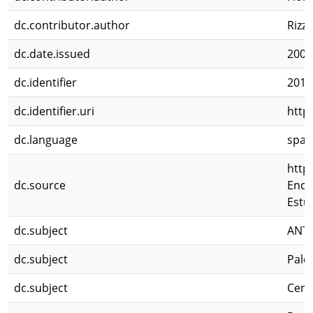
dc.contributor.author
Rizz
dc.date.issued
2006
dc.identifier
2011
dc.identifier.uri
http
dc.language
spa
http
dc.source
Enco
Estu
dc.subject
ANT
dc.subject
Pale
dc.subject
Ceme