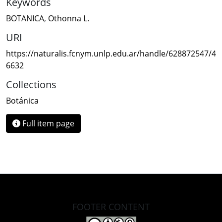
Keywords
BOTANICA
,
Othonna L.
URI
https://naturalis.fcnym.unlp.edu.ar/handle/628872547/4
6632
Collections
Botánica
Full item page
FOOTER CONTENT