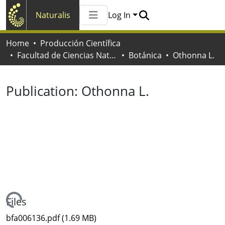
Naturalis
Log In
Communities & Collections
Home
Producción Científica
All of Naturalis
Facultad de Ciencias Naturales y Museo
Botánica
Othonna L.
Statistics
Publication:
Othonna L.
Loading...
Files
bfa006136.pdf
(1.69 MB)