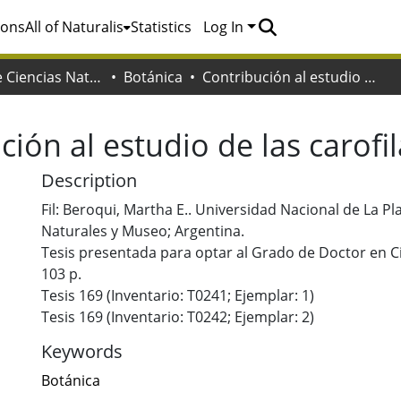
ions
All of Naturalis
Statistics
Log In
Facultad de Ciencias Naturales y Museo
Botánica
Contribución al estudio de las carofiláceas argentinas
ción al estudio de las carofi
Description
Fil: Beroqui, Martha E.. Universidad Nacional de La Pl
Naturales y Museo; Argentina.
Tesis presentada para optar al Grado de Doctor en C
103 p.
Tesis 169 (Inventario: T0241; Ejemplar: 1)
Tesis 169 (Inventario: T0242; Ejemplar: 2)
Keywords
Botánica