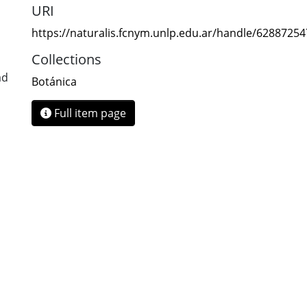
URI
https://naturalis.fcnym.unlp.edu.ar/handle/6288725
Collections
ad
Botánica
Full item page