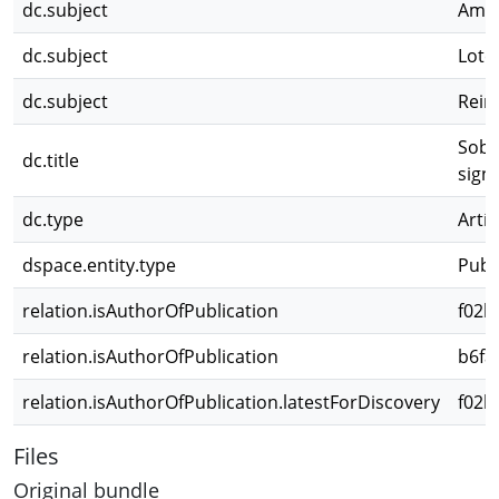
dc.subject
Amm
dc.subject
Lote
dc.subject
Rein
Sobr
dc.title
signi
dc.type
Artíc
dspace.entity.type
Publ
relation.isAuthorOfPublication
f02b
relation.isAuthorOfPublication
b6fa
relation.isAuthorOfPublication.latestForDiscovery
f02b
Files
Original bundle