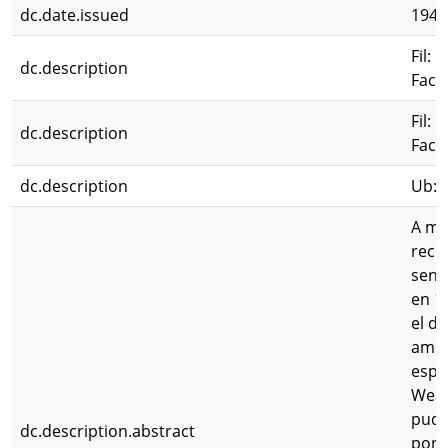
dc.date.issued
1943
Fil: 
dc.description
Facu
Fil:
dc.description
Facu
dc.description
Ub: 
A me
reci
sent
en 1
el d
ammo
espe
Weav
pudi
dc.description.abstract
por 