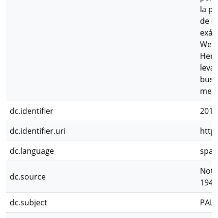
la p
de u
exám
Weav
Herr
leva
busc
menc
dc.identifier
2011
dc.identifier.uri
http
dc.language
spa
Nota
dc.source
1943;
dc.subject
PAL