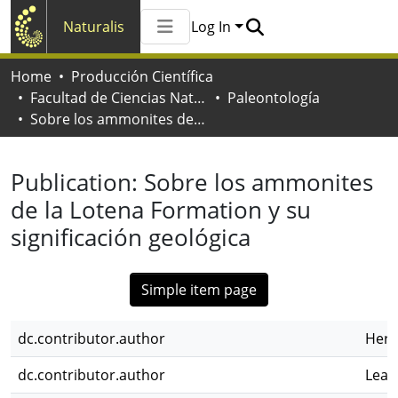
Naturalis
Log In
Communities & Collections
Home
Producción Científica
All of Naturalis
Facultad de Ciencias Naturales y Museo
Paleontología
Statistics
Sobre los ammonites de la Lotena Formation y su significación geológica
Publication:
Sobre los ammonites
de la Lotena Formation y su
significación geológica
Simple item page
dc.contributor.author
Herr
dc.contributor.author
Lean