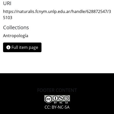
URI
https://naturalis.fcnym.unlp.edu.ar/handle/628872547/3
5103
Collections
Antropología
Full item page
FOOTER CONTENT
CC: BY-NC-SA