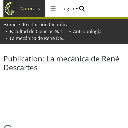
Naturalis
Log In
Communities & Collections
Home
Producción Científica
All of Naturalis
Facultad de Ciencias Naturales y Museo
Antropología
Statistics
La mecánica de René Descartes
Publication:
La mecánica de René
Descartes