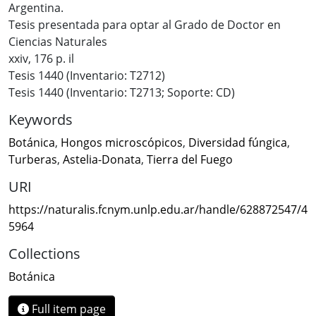
Argentina.
Tesis presentada para optar al Grado de Doctor en
Ciencias Naturales
xxiv, 176 p. il
Tesis 1440 (Inventario: T2712)
Tesis 1440 (Inventario: T2713; Soporte: CD)
Keywords
Botánica
,
Hongos microscópicos
,
Diversidad fúngica
,
Turberas
,
Astelia-Donata
,
Tierra del Fuego
URI
https://naturalis.fcnym.unlp.edu.ar/handle/628872547/4
5964
Collections
Botánica
Full item page