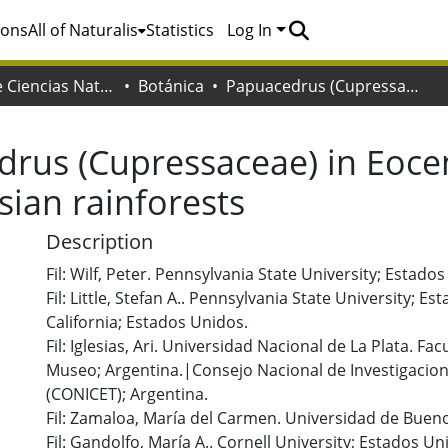
ions
All of Naturalis
Statistics
Log In
Facultad de Ciencias Naturales y Museo
Botánica
Papuacedrus (Cupressaceae) in Eocene Patagonia : A new fossil link to Australasian rainforests
rus (Cupressaceae) in Eoce
asian rainforests
Description
Fil: Wilf, Peter. Pennsylvania State University; Estado
Fil: Little, Stefan A.. Pennsylvania State University; E
California; Estados Unidos.
Fil: Iglesias, Ari. Universidad Nacional de La Plata. Fa
Museo; Argentina.|Consejo Nacional de Investigacione
(CONICET); Argentina.
Fil: Zamaloa, María del Carmen. Universidad de Bueno
Fil: Gandolfo, María A.. Cornell University; Estados Un