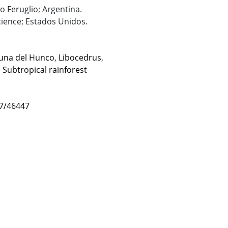
o Feruglio; Argentina.
cience; Estados Unidos.
una del Hunco
,
Libocedrus
,
,
Subtropical rainforest
47/46447