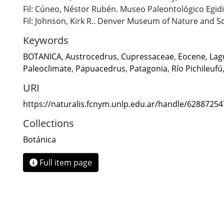
Fil: Cúneo, Néstor Rubén. Museo Paleontológico Egidi
Fil: Johnson, Kirk R.. Denver Museum of Nature and S
Keywords
BOTANICA
,
Austrocedrus
,
Cupressaceae
,
Eocene
,
Lag
Paleoclimate
,
Papuacedrus
,
Patagonia
,
Río Pichileufú
URI
https://naturalis.fcnym.unlp.edu.ar/handle/6288725
Collections
Botánica
Full item page