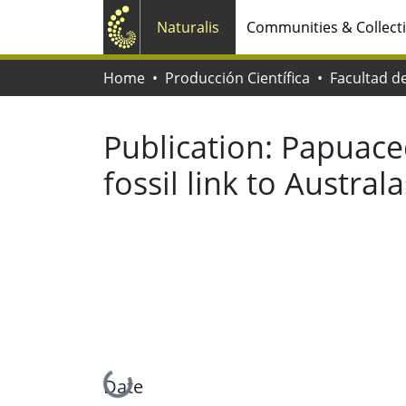
Naturalis
Communities & Collect
Home
Producción Científica
Publication:
Papuaced
fossil link to Austral
Loading...
Date