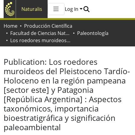
Naturalis
Log In
Communities & Collections
Home
Producción Científica
All of Naturalis
Facultad de Ciencias Naturales y Museo
Paleontología
Statistics
Los roedores muroideos del Pleistoceno Tardío-Holoceno en la región pampeana [sector este] y Patagonia [República Argentina] : Aspectos taxonómicos, importancia bioestratigráfica y significación paleoambiental
Publication:
Los roedores
muroideos del Pleistoceno Tardío-
Holoceno en la región pampeana
[sector este] y Patagonia
[República Argentina] : Aspectos
taxonómicos, importancia
bioestratigráfica y significación
paleoambiental