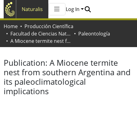
Naturalis
Log In
Communities & Collections
Home
Producción Científica
All of Naturalis
Facultad de Ciencias Naturales y Museo
Paleontología
Statistics
A Miocene termite nest from southern Argentina and its paleoclimatological implications
Publication:
A Miocene termite
nest from southern Argentina and
its paleoclimatological
implications