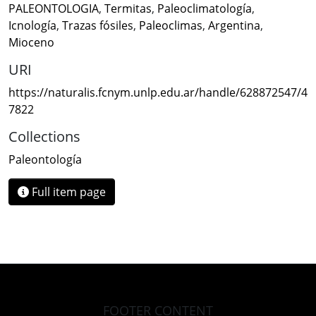
PALEONTOLOGIA
,
Termitas
,
Paleoclimatología
,
Icnología
,
Trazas fósiles
,
Paleoclimas
,
Argentina
,
Mioceno
URI
https://naturalis.fcnym.unlp.edu.ar/handle/628872547/4
7822
Collections
Paleontología
Full item page
FOOTER CONTENT