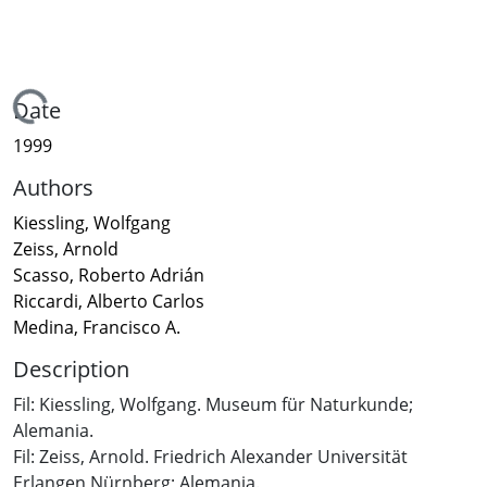
Loading...
Date
1999
Authors
Kiessling, Wolfgang
Zeiss, Arnold
Scasso, Roberto Adrián
Riccardi, Alberto Carlos
Medina, Francisco A.
Description
Fil: Kiessling, Wolfgang. Museum für Naturkunde;
Alemania.
Fil: Zeiss, Arnold. Friedrich Alexander Universität
Erlangen Nürnberg; Alemania.