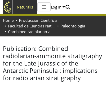
Naturalis
Log In
Communities & Collections
Home
Producción Científica
All of Naturalis
Facultad de Ciencias Naturales y Museo
Paleontología
Statistics
Combined radiolarian-ammonite stratigraphy for the Late Jurassic of the Antarctic Peninsula : implications for radiolarian stratigraphy
Publication:
Combined
radiolarian-ammonite stratigraphy
for the Late Jurassic of the
Antarctic Peninsula : implications
for radiolarian stratigraphy