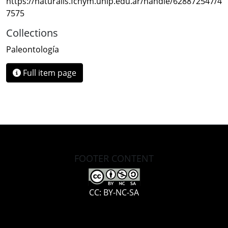
https://naturalis.fcnym.unlp.edu.ar/handle/628872547/4
7575
Collections
Paleontología
Full item page
FOOTER CONTENT
CC: BY-NC-SA