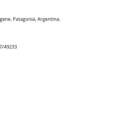
gene
,
Patagonia
,
Argentina
,
47/49233