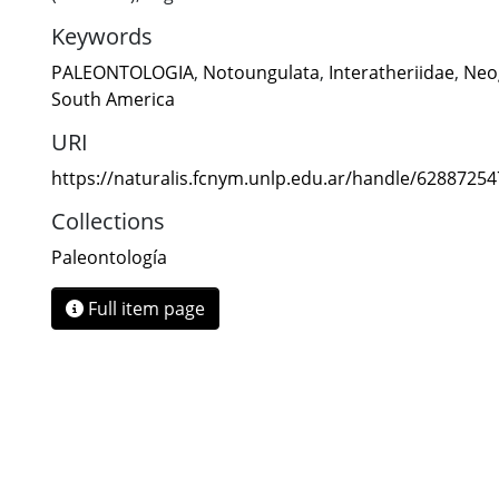
Keywords
PALEONTOLOGIA
,
Notoungulata
,
Interatheriidae
,
Neo
South America
URI
https://naturalis.fcnym.unlp.edu.ar/handle/6288725
Collections
Paleontología
Full item page