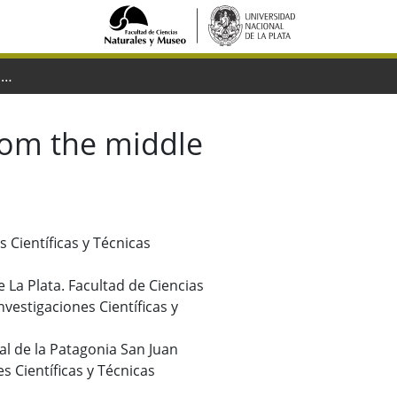
The Interatheriinae notoungulates from the middle Miocene Collón Curá Formation in Argentina
rom the middle
s Científicas y Técnicas
 La Plata. Facultad de Ciencias
vestigaciones Científicas y
al de la Patagonia San Juan
s Científicas y Técnicas