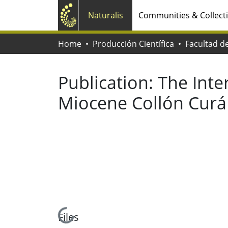
Naturalis
Communities & Collect
Home
Producción Científica
Publication:
The Inte
Miocene Collón Curá
Loading...
Files