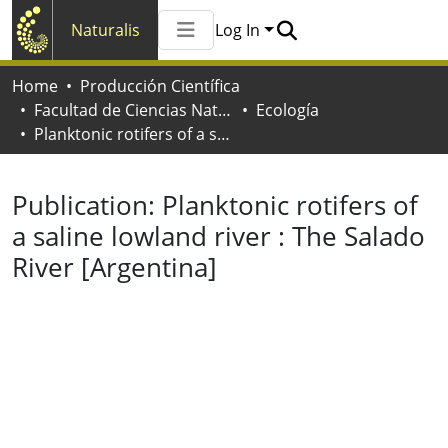
Naturalis
Log In
Communities & Collections
Home
Producción Científica
All of Naturalis
Facultad de Ciencias Naturales y Museo
Ecología
Statistics
Planktonic rotifers of a saline lowland river : The Salado River [Argentina]
Publication:
Planktonic rotifers of
a saline lowland river : The Salado
River [Argentina]