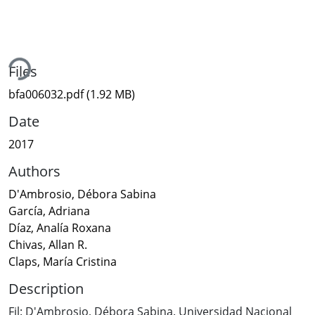
ing...
Files
bfa006032.pdf
(1.92 MB)
Date
2017
Authors
D'Ambrosio, Débora Sabina
García, Adriana
Díaz, Analía Roxana
Chivas, Allan R.
Claps, María Cristina
Description
Fil: D'Ambrosio, Débora Sabina. Universidad Nacional