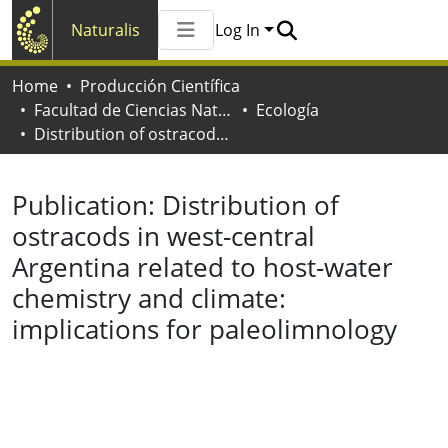
Naturalis
Log In
Communities & Collections
Home
Producción Científica
All of Naturalis
Facultad de Ciencias Naturales y Museo
Ecología
Statistics
Distribution of ostracods in west-central Argentina related to host-water chemistry and climate: implications for paleolimnology
Publication:
Distribution of
ostracods in west-central
Argentina related to host-water
chemistry and climate:
implications for paleolimnology