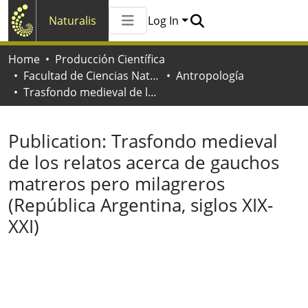
Naturalis
Log In
Communities & Collections
Home
Producción Científica
All of Naturalis
Facultad de Ciencias Naturales y Museo
Antropología
Statistics
Trasfondo medieval de los relatos acerca de gauchos matreros pero milagreros (República Argentina, siglos XIX-XXI)
Publication:
Trasfondo medieval
de los relatos acerca de gauchos
matreros pero milagreros
(República Argentina, siglos XIX-
XXI)